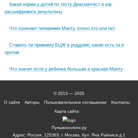
Какая норма у детей по тесту Диаскинтест и как
расшифровать результаты
Что означает гиперемия Манту, плохо это или нет
Ставить ли прививку БЦЖ в роддоме, какие есть за и
против
Что значит если у ребенка большая и красная Манту
© 2013 — 2025
О сайте
Авторы
Пользовательское соглашение
Контакты
Карта сайта
Пульмонологи.ру
Адрес: Россия, 125363, г. Москва, бул. Яна Райниса д.1