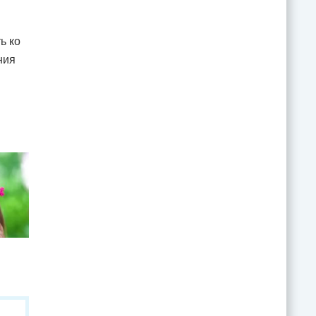
ь ко
ния