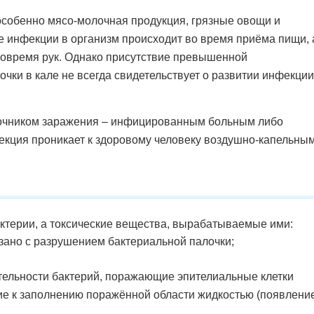
собенно мясо-молочная продукция, грязные овощи и
ие инфекции в организм происходит во время приёма пищи, 
вовремя рук. Однако присутствие превышенной
чки в кале не всегда свидетельствует о развитии инфекции
очником заражения – инфицированным больным либо
кция проникает к здоровому человеку воздушно-капельны
ктерии, а токсические вещества, вырабатываемые ими:
зано с разрушением бактериальной палочки;
ельности бактерий, поражающие эпителиальные клетки
е к заполнению поражённой области жидкостью (появлени