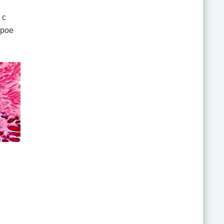
 с
трое