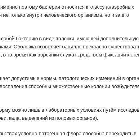
 именно поэтому бактерия относится к классу анаэробных
не только внутри человеческого организма, но и за его
 собой бактерию в виде палочки, имеющей дополнительную
ами. Оболочка позволяет бацилле прекрасно существоват
в то время как ворсинки служат средством фиксации к ст
шает допустимые нормы, патологических изменений в орга
га воспаления способны множественные колонии возбудител
орму можно лишь в лабораторных условиях путём исследо
ви, кала, выделений из половых органов).
ьствах условно-патогенная флора способна переходить в