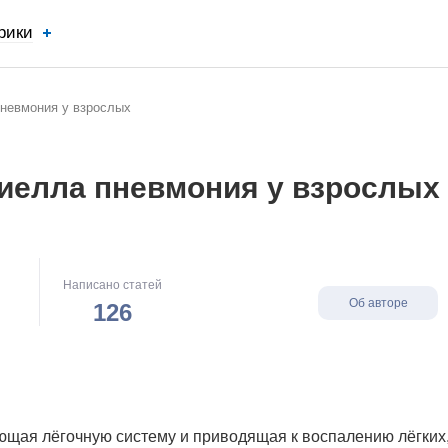
рики
пневмония у взрослых
сиелла пневмония у взрослых
Написано статей
Об авторе
126
щая лёгочную систему и приводящая к воспалению лёгких