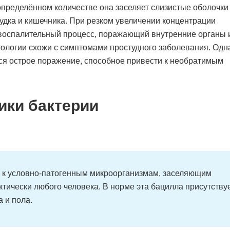
определённом количестве она заселяет слизистые оболочки
лудка и кишечника. При резком увеличении концентрации
 воспалительный процесс, поражающий внутренние органы 
ологии схожи с симптомами простудного заболевания. Одн
ся острое поражение, способное привести к необратимым
ики бактерии
я к условно-патогенным микроорганизмам, заселяющим
тически любого человека. В норме эта бацилла присутству
а и пола.