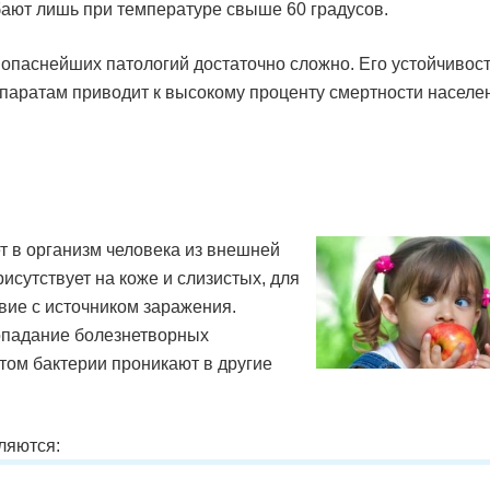
бают лишь при температуре свыше 60 градусов.
 опаснейших патологий достаточно сложно. Его устойчивост
аратам приводит к высокому проценту смертности населе
т в организм человека из внешней
рисутствует на коже и слизистых, для
вие с источником заражения.
опадание болезнетворных
том бактерии проникают в другие
ляются: