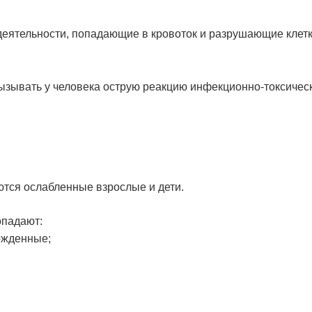
еятельности, попадающие в кровоток и разрушающие клет
зывать у человека острую реакцию инфекционно-токсичес
тся ослабленные взрослые и дети.
опадают:
ожденные;