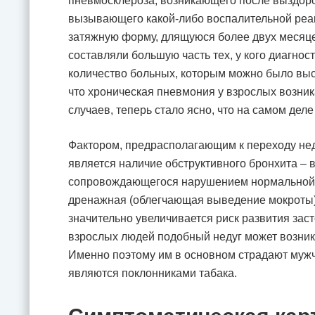
пневмосклероза, возникающего после выздоро
вызывающего какой-либо воспалительной реакц
затяжную форму, длящуюся более двух месяц
составляли большую часть тех, у кого диагнос
количество больных, которым можно было выст
что хроническая пневмония у взрослых возника
случаев, теперь стало ясно, что на самом дел
Фактором, предрасполагающим к переходу неду
является наличие обструктивного бронхита – 
сопровождающегося нарушением нормальной п
дренажная (облегчающая выведение мокроты) 
значительно увеличивается риск развития зас
взрослых людей подобный недуг может возникн
Именно поэтому им в основном страдают мужчи
являются поклонниками табака.