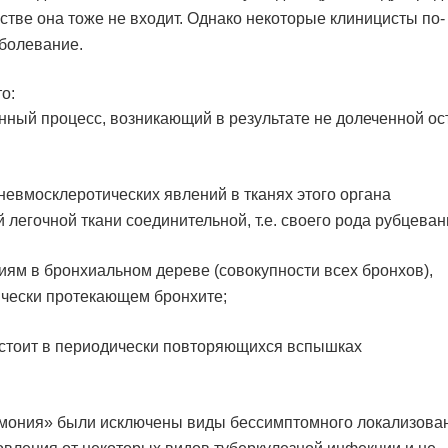
стве она тоже не входит. Однако некоторые клиницисты по-
болевание.
о:
нный процесс, возникающий в результате не долеченной ос
невмосклеротических явлений в тканях этого органа
легочной ткани соединительной, т.е. своего рода рубцеван
ям в бронхиальном дереве (совокупности всех бронхов),
чески протекающем бронхите;
остоит в периодически повторяющихся вспышках
евмония» были исключены виды бессимптомного локализова