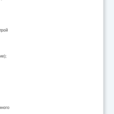
трой
ие);
нного