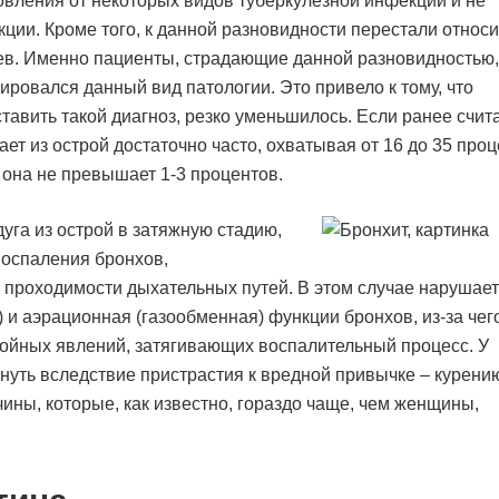
вления от некоторых видов туберкулезной инфекции и не
ии. Кроме того, к данной разновидности перестали относи
ев. Именно пациенты, страдающие данной разновидностью,
тировался данный вид патологии. Это привело к тому, что
авить такой диагноз, резко уменьшилось. Если ранее счит
ет из острой достаточно часто, охватывая от 16 до 35 про
е она не превышает 1-3 процентов.
га из острой в затяжную стадию,
воспаления бронхов,
роходимости дыхательных путей. В этом случае нарушает
и аэрационная (газообменная) функции бронхов, из-за чег
тойных явлений, затягивающих воспалительный процесс. У
уть вследствие пристрастия к вредной привычке – курени
ны, которые, как известно, гораздо чаще, чем женщины,