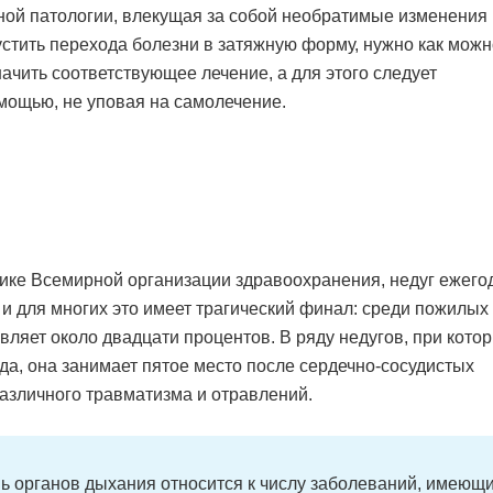
ной патологии, влекущая за собой необратимые изменения
устить перехода болезни в затяжную форму, нужно как можн
ачить соответствующее лечение, а для этого следует
мощью, не уповая на самолечение.
тике Всемирной организации здравоохранения, недуг ежего
и для многих это имеет трагический финал: среди пожилых
авляет около двадцати процентов. В ряду недугов, при кото
да, она занимает пятое место после сердечно-сосудистых
азличного травматизма и отравлений.
нь органов дыхания относится к числу заболеваний, имеющ