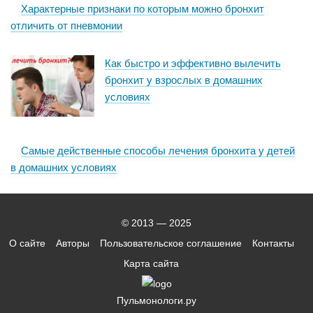
Характерные признаки по которым можно бронхит
отличить от пневмонии
Как быстро и эффективно вылечить
бронхит у взрослых в домашних
условиях
Самые действенные способы лечения бронхита у детей
в домашних условиях
© 2013 — 2025
О сайте
Авторы
Пользовательское соглашение
Контакты
Карта сайта
Пульмонологи.ру