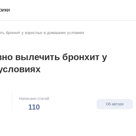
рики
ть бронхит у взрослых в домашних условиях
вно вылечить бронхит у
условиях
Написано статей
Об авторе
110