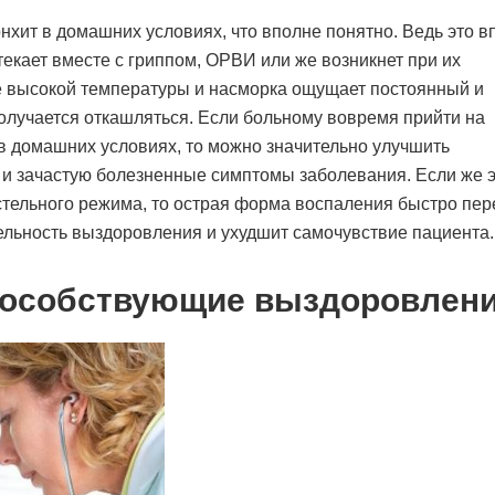
онхит в домашних условиях, что вполне понятно. Ведь это в
текает вместе с гриппом, ОРВИ или же возникнет при их
ме высокой температуры и насморка ощущает постоянный и
получается откашляться. Если больному вовремя прийти на
в домашних условиях, то можно значительно улучшить
 и зачастую болезненные симптомы заболевания. Если же э
стельного режима, то острая форма воспаления быстро пер
тельность выздоровления и ухудшит самочувствие пациента.
способствующие выздоровлен