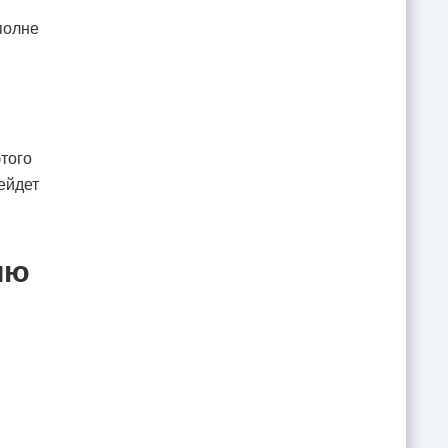
полне
того
ейдет
ию