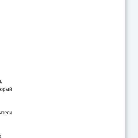
,
торый
ители
ю