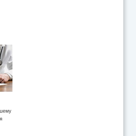
вшему
ся