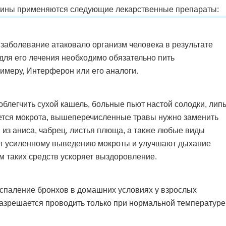
цины применяются следующие лекарственные препараты:
заболевание атаковало организм человека в результате
для его лечения необходимо обязательно пить
имеру, Интерферон или его аналоги.
блегчить сухой кашель, больные пьют настой солодки, лип
яется мокрота, вышеперечисленные травы нужно заменить
 из аниса, чабрец, листья плюща, а также любые виды
ют усиленному выведению мокроты и улучшают дыхание
м таких средств ускоряет выздоровление.
спаление бронхов в домашних условиях у взрослых
разрешается проводить только при нормальной температуре