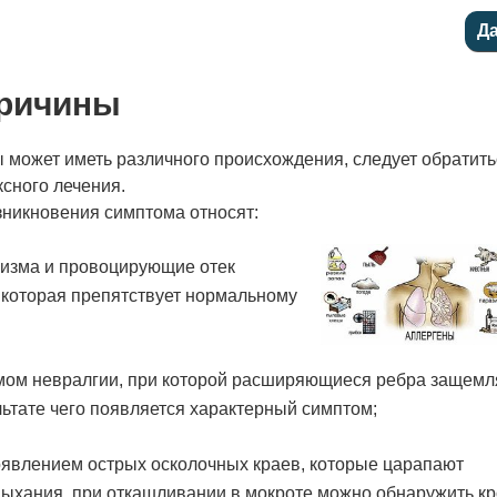
причины
 может иметь различного происхождения, следует обратить
сного лечения.
никновения симптома относят:
низма и провоцирующие отек
, которая препятствует нормальному
омом невралгии, при которой расширяющиеся ребра защем
ьтате чего появляется характерный симптом;
явлением острых осколочных краев, которые царапают
дыхания, при откашливании в мокроте можно обнаружить кр