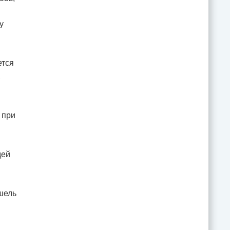
у
ется
,
 при
дей
шель