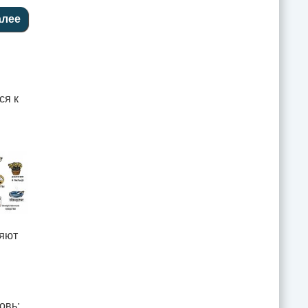
ся к
ляют
овь;