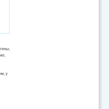
гены,
ко,
м, у