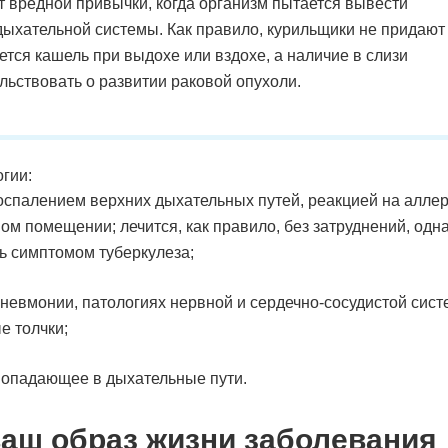
от вредной привычки, когда организм пытается вывести
дыхательной системы. Как правило, курильщики не придают
ется кашель при выдохе или вздохе, а наличие в слизи
льствовать о развитии раковой опухоли.
гии:
спалением верхних дыхательных путей, реакцией на аллер
 помещении; лечится, как правило, без затруднений, одна
ь симптомом туберкулеза;
евмонии, патологиях нервной и сердечно-сосудистой систе
е толчки;
попадающее в дыхательные пути.
ваш образ жизни заболевания