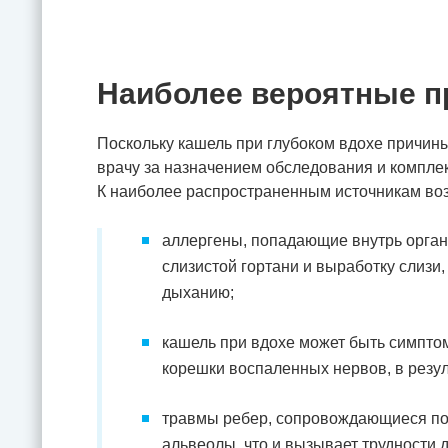
Наиболее вероятные 
Поскольку кашель при глубоком вдохе причины
врачу за назначением обследования и комплек
К наиболее распространенным источникам воз
аллергены, попадающие внутрь орга
слизистой гортани и выработку слизи
дыханию;
кашель при вдохе может быть симпт
корешки воспаленных нервов, в резул
травмы ребер, сопровождающиеся по
альвеолы, что и вызывает трудности 