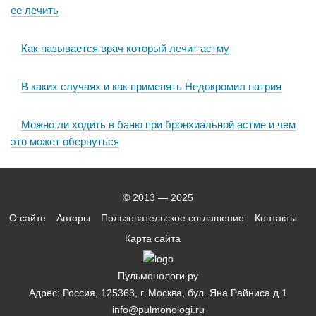
ее лечить
Как называется врач который лечит астму
В каких случаях и как применять Недокромил натрия
Можно ли ходить в баню при бронхиальной астме и чем
это может обернуться
© 2013 — 2025
О сайте
Авторы
Пользовательское соглашение
Контакты
Карта сайта
Пульмонологи.ру
Адрес: Россия, 125363, г. Москва, бул. Яна Райниса д.1
info@pulmonologi.ru