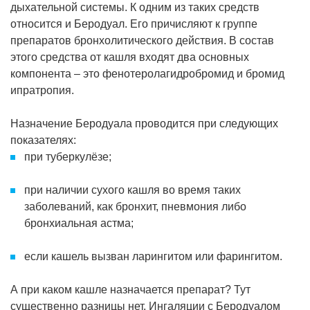
дыхательной системы. К одним из таких средств
относится и Беродуал. Его причисляют к группе
препаратов бронхолитического действия. В состав
этого средства от кашля входят два основных
компонента – это фенотеролагидробромид и бромид
ипратропия.
Назначение Беродуала проводится при следующих
показателях:
при туберкулёзе;
при наличии сухого кашля во время таких
заболеваний, как бронхит, пневмония либо
бронхиальная астма;
если кашель вызван ларингитом или фарингитом.
А при каком кашле назначается препарат? Тут
существенно разницы нет. Ингаляции с Беродуалом