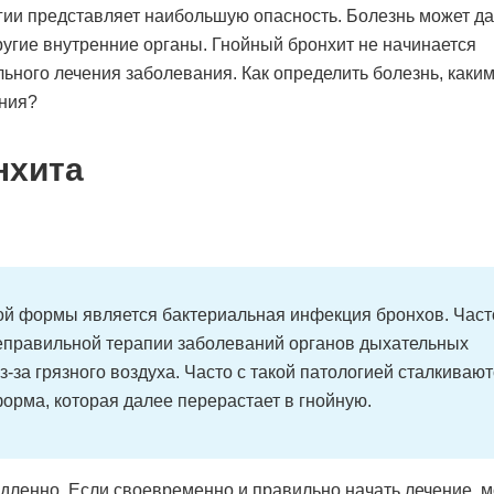
гии представляет наибольшую опасность. Болезнь может да
другие внутренние органы. Гнойный бронхит не начинается
льного лечения заболевания. Как определить болезнь, каки
ния?
нхита
ой формы является бактериальная инфекция бронхов. Част
еправильной терапии заболеваний органов дыхательных
з-за грязного воздуха. Часто с такой патологией сталкиваю
форма, которая далее перерастает в гнойную.
едленно. Если своевременно и правильно начать лечение, 