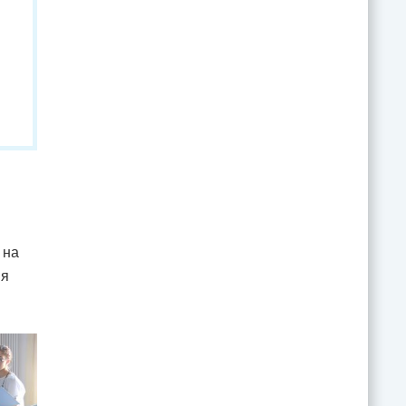
 на
ия