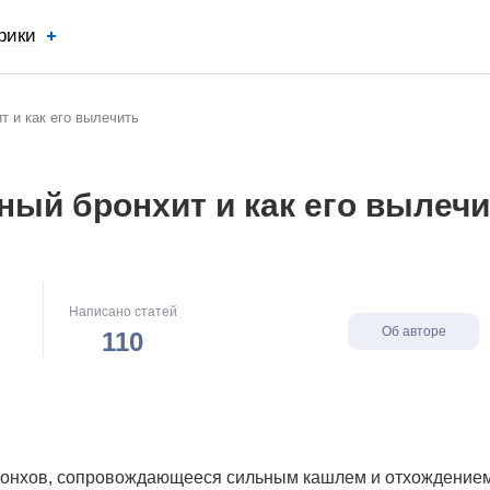
рики
т и как его вылечить
йный бронхит и как его вылеч
Написано статей
Об авторе
110
бронхов, сопровождающееся сильным кашлем и отхождение