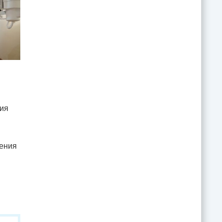
тия
ления