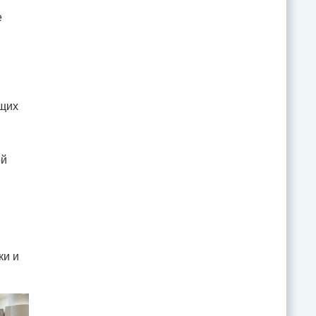
е
ющих
ой
ки и