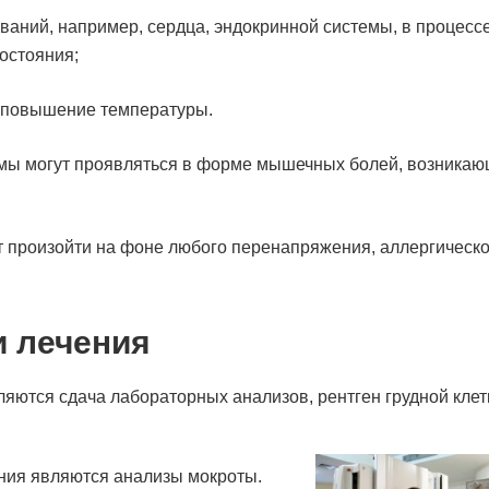
еваний, например, сердца, эндокринной системы, в процесс
остояния;
е повышение температуры.
омы могут проявляться в форме мышечных болей, возника
т произойти на фоне любого перенапряжения, аллергическ
и лечения
яются сдача лабораторных анализов, рентген грудной клет
ния являются анализы мокроты.